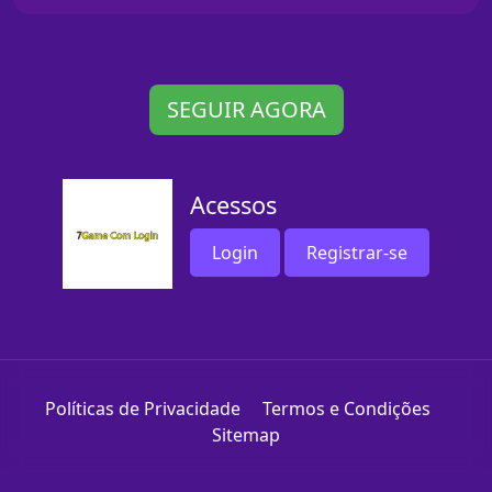
SEGUIR AGORA
Acessos
Login
Registrar-se
Políticas de Privacidade
Termos e Condições
Sitemap