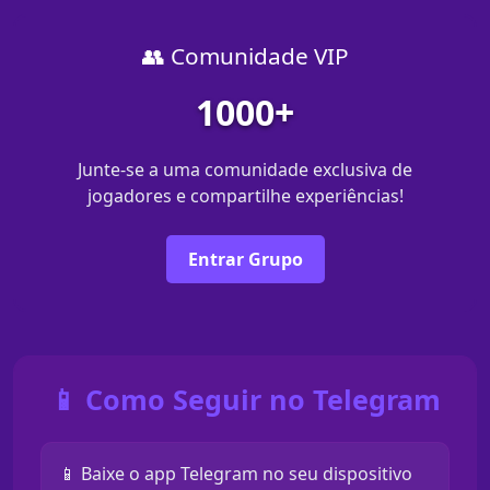
👥 Comunidade VIP
1000+
Junte-se a uma comunidade exclusiva de
jogadores e compartilhe experiências!
Entrar Grupo
📱 Como Seguir no Telegram
📱 Baixe o app Telegram no seu dispositivo