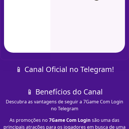
📱 Canal Oficial no Telegram!
📱 Benefícios do Canal
Descubra as vantagens de seguir a 7Game Com Login
no Telegram
As promoções no
7Game Com Login
são uma das
principais atrações para os jogadores em busca de uma