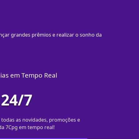
ançar grandes prêmios e realizar o sonho da
cias em Tempo Real
24/7
e todas as novidades, promoções e
da 7Cpg em tempo real!