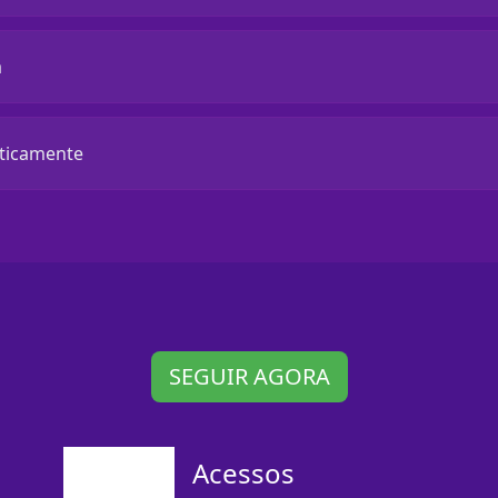
a
aticamente
SEGUIR AGORA
Acessos