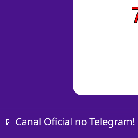
📱 Canal Oficial no Telegram!