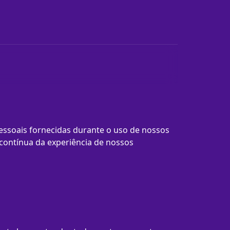
essoais fornecidas durante o uso de nossos
 contínua da experiência de nossos