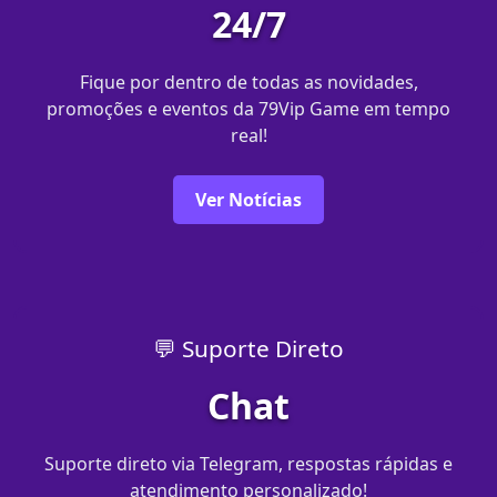
24/7
Fique por dentro de todas as novidades,
promoções e eventos da 79Vip Game em tempo
real!
Ver Notícias
💬 Suporte Direto
Chat
Suporte direto via Telegram, respostas rápidas e
atendimento personalizado!