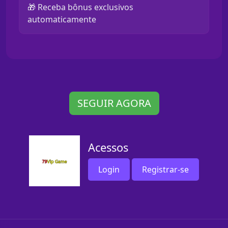
🎁 Receba bônus exclusivos
automaticamente
SEGUIR AGORA
Acessos
Login
Registrar-se