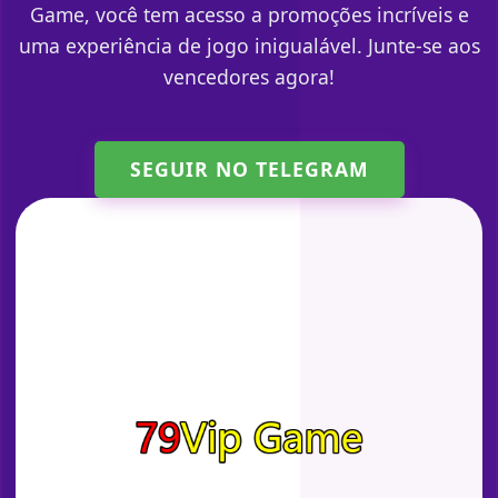
Game, você tem acesso a promoções incríveis e
uma experiência de jogo inigualável. Junte-se aos
vencedores agora!
SEGUIR NO TELEGRAM