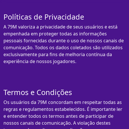
Políticas de Privacidade
A 79M valoriza a privacidade de seus usuários e está
empenhada em proteger todas as informações
pessoais fornecidas durante o uso de nossos canais de
comunicação. Todos os dados coletados são utilizados
exclusivamente para fins de melhoria contínua da
experiência de nossos jogadores.
Termos e Condições
Os usuários da 79M concordam em respeitar todas as
regras e regulamentos estabelecidos. É importante ler
e entender todos os termos antes de participar de
nossos canais de comunicação. A violação destes