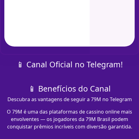
📱 Canal Oficial no Telegram!
📱 Benefícios do Canal
Descubra as vantagens de seguir a 79M no Telegram
O 79M é uma das plataformas de cassino online mais
envolventes — os jogadores da 79M Brasil podem
conquistar prêmios incríveis com diversão garantida.