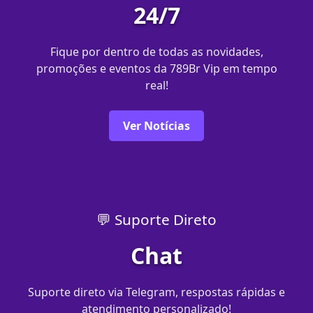
24/7
Fique por dentro de todas as novidades,
promoções e eventos da 789Br Vip em tempo
real!
Ver Notícias
💬 Suporte Direto
Chat
Suporte direto via Telegram, respostas rápidas e
atendimento personalizado!