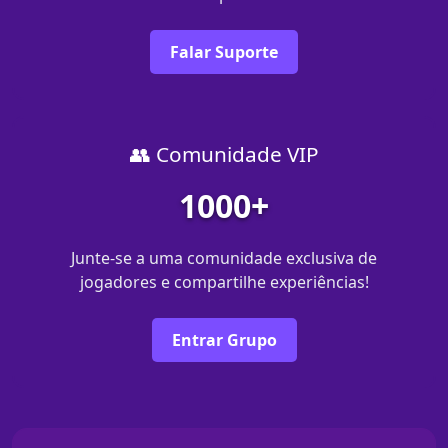
Falar Suporte
👥 Comunidade VIP
1000+
Junte-se a uma comunidade exclusiva de
jogadores e compartilhe experiências!
Entrar Grupo