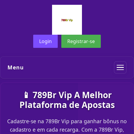
Login
Registrar-se
Menu
📱 789Br Vip A Melhor
Plataforma de Apostas
Cadastre-se na 789Br Vip para ganhar bônus no
cadastro e em cada recarga. Com a 789Br Vip,