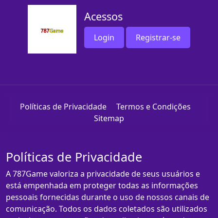
Acessos
Login
Registrar-se
Políticas de Privacidade
Termos e Condições
Sitemap
Políticas de Privacidade
A 787Game valoriza a privacidade de seus usuários e
está empenhada em proteger todas as informações
pessoais fornecidas durante o uso de nossos canais de
comunicação. Todos os dados coletados são utilizados