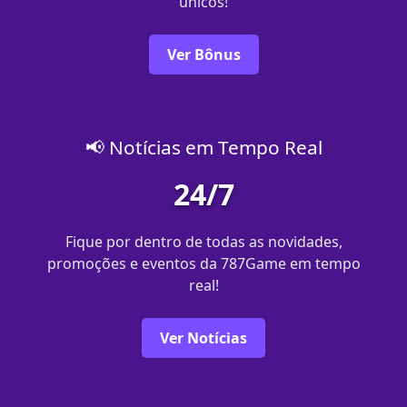
únicos!
Ver Bônus
📢 Notícias em Tempo Real
24/7
Fique por dentro de todas as novidades,
promoções e eventos da 787Game em tempo
real!
Ver Notícias