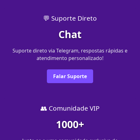
💬 Suporte Direto
Chat
Suporte direto via Telegram, respostas rápidas e
atendimento personalizado!
Falar Suporte
👥 Comunidade VIP
1000+