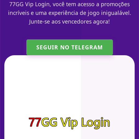
77GG Vip Login, você tem acesso a promoções
incríveis e uma experiência de jogo inigualável.
Junte-se aos vencedores agora!
SEGUIR NO TELEGRAM