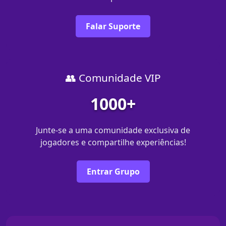
Falar Suporte
👥 Comunidade VIP
1000+
Junte-se a uma comunidade exclusiva de
jogadores e compartilhe experiências!
Entrar Grupo