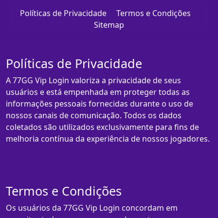
Políticas de Privacidade
Termos e Condições
Sitemap
Políticas de Privacidade
A 77GG Vip Login valoriza a privacidade de seus
usuários e está empenhada em proteger todas as
informações pessoais fornecidas durante o uso de
nossos canais de comunicação. Todos os dados
coletados são utilizados exclusivamente para fins de
melhoria contínua da experiência de nossos jogadores.
Termos e Condições
Os usuários da 77GG Vip Login concordam em