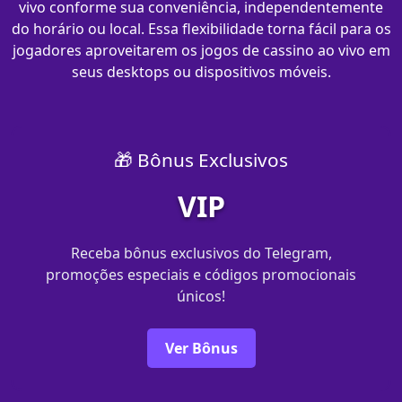
vivo conforme sua conveniência, independentemente
do horário ou local. Essa flexibilidade torna fácil para os
jogadores aproveitarem os jogos de cassino ao vivo em
seus desktops ou dispositivos móveis.
🎁 Bônus Exclusivos
VIP
Receba bônus exclusivos do Telegram,
promoções especiais e códigos promocionais
únicos!
Ver Bônus