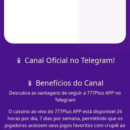
📱 Canal Oficial no Telegram!
📱 Benefícios do Canal
Descubra as vantagens de seguir a 777Plus APP no
Telegram
O cassino ao vivo do 777Plus APP está disponível 24
horas por dia, 7 dias por semana, permitindo que os
jogadores acessem seus jogos favoritos com crupiê ao