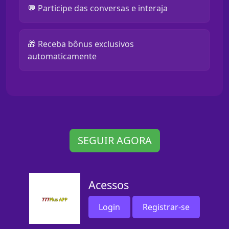
💬 Participe das conversas e interaja
🎁 Receba bônus exclusivos
automaticamente
SEGUIR AGORA
Acessos
Login
Registrar-se