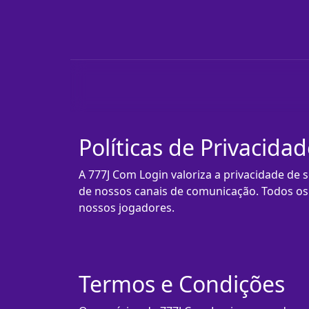
Políticas de Privacida
A 777J Com Login valoriza a privacidade de
de nossos canais de comunicação. Todos os 
nossos jogadores.
Termos e Condições