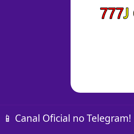
📱 Canal Oficial no Telegram!