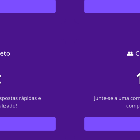
reto
👥 
t
espostas rápidas e
Junte-se a uma com
lizado!
compa
e