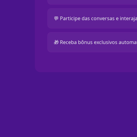
💬 Participe das conversas e interaj
🎁 Receba bônus exclusivos autom