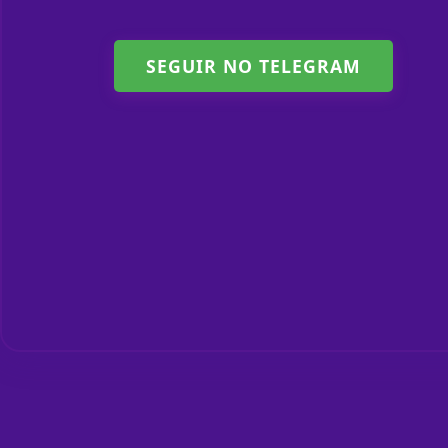
SEGUIR NO TELEGRAM