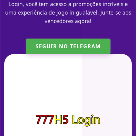
Login, você tem acesso a promoções incríveis e
uma experiência de jogo inigualável. Junte-se aos
vencedores agora!
SEGUIR NO TELEGRAM