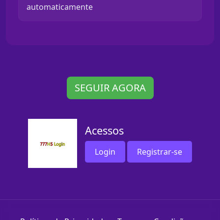
automaticamente
SEGUIR AGORA
Acessos
Login
Registrar-se