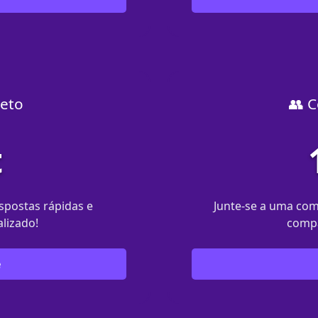
reto
👥 
t
espostas rápidas e
Junte-se a uma com
lizado!
compa
e