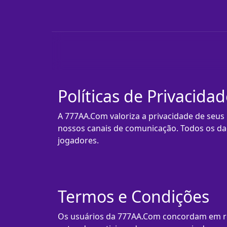
Políticas de Privacida
A 777AA.Com valoriza a privacidade de seu
nossos canais de comunicação. Todos os dad
jogadores.
Termos e Condições
Os usuários da 777AA.Com concordam em res