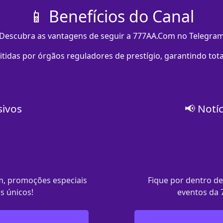
📱 Benefícios do Canal
Descubra as vantagens de seguir a 777AA.Com no Telegra
tidas por órgãos reguladores de prestígio, garantindo tota
sivos
📢 Notí
m, promoções especiais
Fique por dentro d
s únicos!
eventos da 