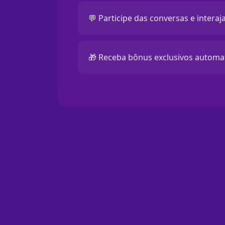
💬 Participe das conversas e interaj
🎁 Receba bônus exclusivos autom