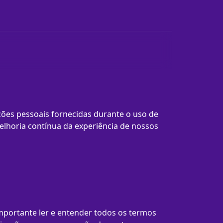
ões pessoais fornecidas durante o uso de
elhoria contínua da experiência de nossos
mportante ler e entender todos os termos