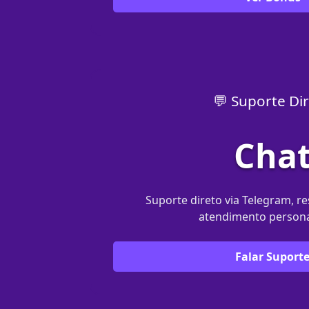
💬 Suporte Di
Cha
Suporte direto via Telegram, r
atendimento persona
Falar Suport