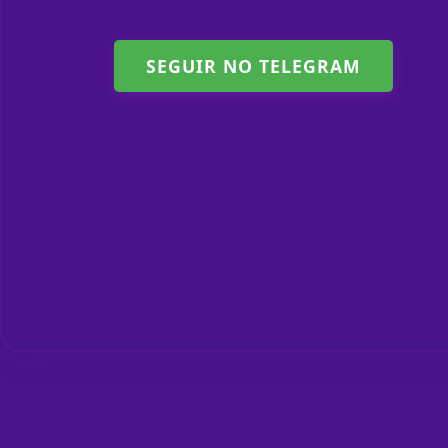
SEGUIR NO TELEGRAM