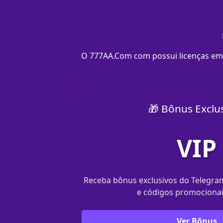
O 777AA.Com com​ possui licenças emi
🎁 Bônus Exclu
VIP
Receba bônus exclusivos do Telegra
e códigos promocionai
Ver Bônus