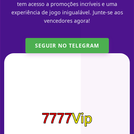
tem acesso a promoções incríveis e uma
experiência de jogo inigualável. Junte-se aos
vencedores agora!
SEGUIR NO TELEGRAM