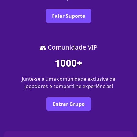
Falar Suporte
👥 Comunidade VIP
1000+
Junte-se a uma comunidade exclusiva de
jogadores e compartilhe experiências!
Entrar Grupo