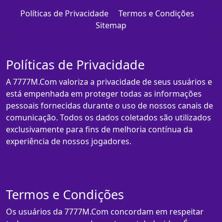
Políticas de Privacidade
Termos e Condições
Sitemap
Políticas de Privacidade
A 7777M.Com valoriza a privacidade de seus usuários e
está empenhada em proteger todas as informações
pessoais fornecidas durante o uso de nossos canais de
comunicação. Todos os dados coletados são utilizados
exclusivamente para fins de melhoria contínua da
experiência de nossos jogadores.
Termos e Condições
Os usuários da 7777M.Com concordam em respeitar