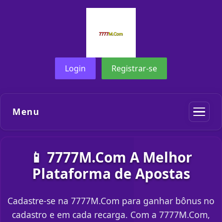
Login
Registrar-se
Menu
📱 7777M.Com A Melhor
Plataforma de Apostas
Cadastre-se na 7777M.Com para ganhar bônus no
cadastro e em cada recarga. Com a 7777M.Com,