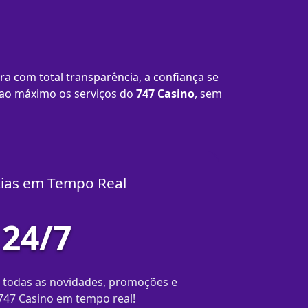
m
 com total transparência, a confiança se
 ao máximo os serviços do
747 Casino
, sem
cias em Tempo Real
24/7
e todas as novidades, promoções e
747 Casino em tempo real!