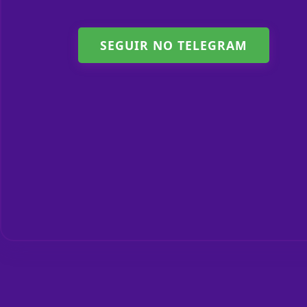
SEGUIR NO TELEGRAM