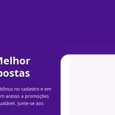
Melhor
postas
 bônus no cadastro e em
tem acesso a promoções
ualável. Junte-se aos