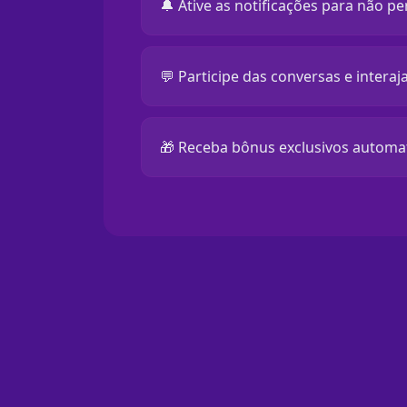
🔔 Ative as notificações para não p
💬 Participe das conversas e interaj
🎁 Receba bônus exclusivos autom