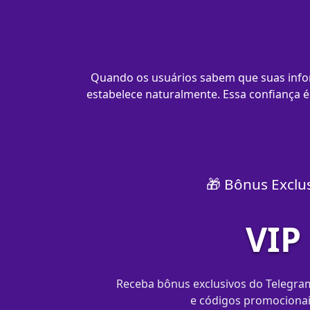
Quando os usuários sabem que suas infor
estabelece naturalmente. Essa confiança 
🎁 Bônus Exclu
VIP
Receba bônus exclusivos do Telegra
e códigos promocionai