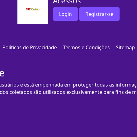
Acessos
Login
Registrar-se
Políticas de Privacidade
Termos e Condições
Sitemap
de
s usuários e está empenhada em proteger todas as informaç
os coletados são utilizados exclusivamente para fins de m