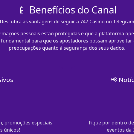
📱 Benefícios do Canal
Descubra as vantagens de seguir a 747 Casino no Telegra
mações pessoais estão protegidas e que a plataforma opera
é fundamental para que os apostadores possam aproveitar
preocupações quanto à segurança dos seus dados.
sivos
📢 Notí
m, promoções especiais
Fique por dentro d
s únicos!
eventos da 