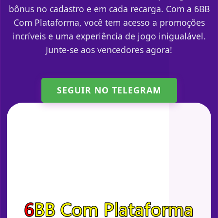
bônus no cadastro e em cada recarga. Com a 6BB
Com Plataforma, você tem acesso a promoções
incríveis e uma experiência de jogo inigualável.
Junte-se aos vencedores agora!
SEGUIR NO TELEGRAM