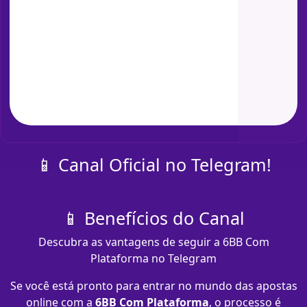
📱 Canal Oficial no Telegram!
📱 Benefícios do Canal
Descubra as vantagens de seguir a 6BB Com
Plataforma no Telegram
Se você está pronto para entrar no mundo das apostas
online com a
6BB Com Plataforma
, o processo é