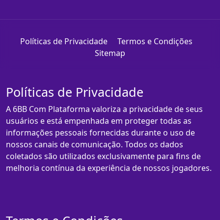
Políticas de Privacidade
Termos e Condições
Sitemap
Políticas de Privacidade
A 6BB Com Plataforma valoriza a privacidade de seus
usuários e está empenhada em proteger todas as
informações pessoais fornecidas durante o uso de
nossos canais de comunicação. Todos os dados
coletados são utilizados exclusivamente para fins de
melhoria contínua da experiência de nossos jogadores.