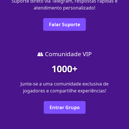
Suporte direto via Telegram, respostas rápidas e
atendimento personalizado!
Falar Suporte
👥 Comunidade VIP
1000+
Junte-se a uma comunidade exclusiva de
jogadores e compartilhe experiências!
Entrar Grupo