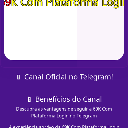
📱 Canal Oficial no Telegram!
📱 Benefícios do Canal
Descubra as vantagens de seguir a 69K Com
Plataforma Login no Telegram
A experiência ao vivo da 69K Com Plataforma Login