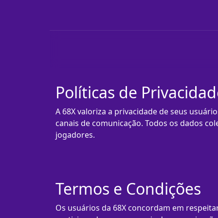
Políticas de Privacida
A 68X valoriza a privacidade de seus usuár
canais de comunicação. Todos os dados cole
jogadores.
Termos e Condições
Os usuários da 68X concordam em respeitar 