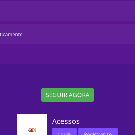
a
aticamente
SEGUIR AGORA
Acessos
Login
Registrar-se