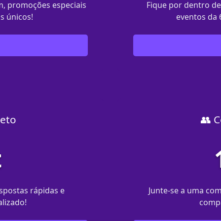
m, promoções especiais
Fique por dentro d
s únicos!
eventos da 
reto
👥 
t
espostas rápidas e
Junte-se a uma com
lizado!
compa