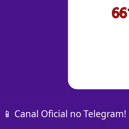
📱 Canal Oficial no Telegram!