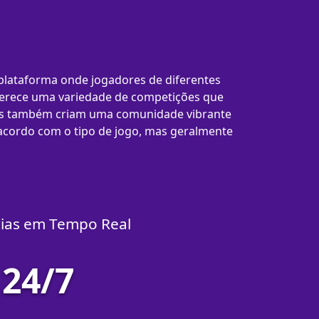
m
plataforma onde jogadores de diferentes
 oferece uma variedade de competições que
mas também criam uma comunidade vibrante
 acordo com o tipo de jogo, mas geralmente
cias em Tempo Real
24/7