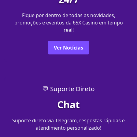
Fique por dentro de todas as novidades,
promoções e eventos da 65X Casino em tempo
real!
Ver Notícias
💬 Suporte Direto
Chat
Suporte direto via Telegram, respostas rápidas e
atendimento personalizado!