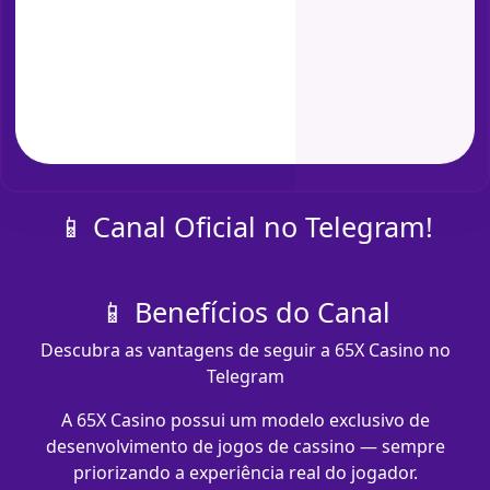
📱 Canal Oficial no Telegram!
📱 Benefícios do Canal
Descubra as vantagens de seguir a 65X Casino no
Telegram
A 65X Casino possui um modelo exclusivo de
desenvolvimento de jogos de cassino — sempre
priorizando a experiência real do jogador.