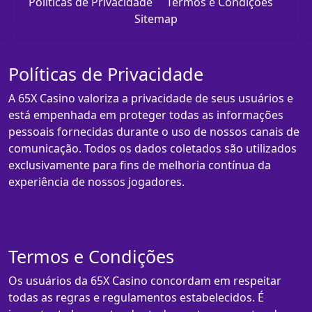
Políticas de Privacidade
Termos e Condições
Sitemap
Políticas de Privacidade
A 65X Casino valoriza a privacidade de seus usuários e
está empenhada em proteger todas as informações
pessoais fornecidas durante o uso de nossos canais de
comunicação. Todos os dados coletados são utilizados
exclusivamente para fins de melhoria contínua da
experiência de nossos jogadores.
Termos e Condições
Os usuários da 65X Casino concordam em respeitar
todas as regras e regulamentos estabelecidos. É