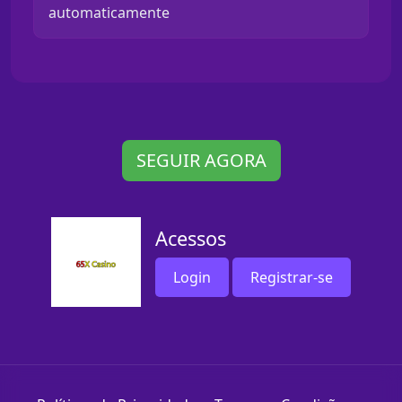
automaticamente
SEGUIR AGORA
Acessos
Login
Registrar-se