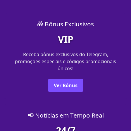
🎁 Bônus Exclusivos
VIP
Receba bônus exclusivos do Telegram,
promoções especiais e códigos promocionais
únicos!
Ver Bônus
📢 Notícias em Tempo Real
24/7