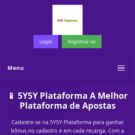
Login
Registrar-se
Menu
📱 5Y5Y Plataforma A Melhor
Plataforma de Apostas
Cadastre-se na 5Y5Y Plataforma para ganhar
bônus no cadastro e em cada recarga. Com a