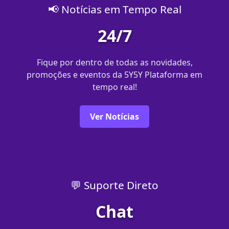
📢 Notícias em Tempo Real
24/7
Fique por dentro de todas as novidades,
promoções e eventos da 5Y5Y Plataforma em
tempo real!
Ver Notícias
💬 Suporte Direto
Chat