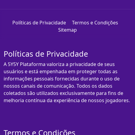
Políticas de Privacidade
Termos e Condições
Sitemap
Políticas de Privacidade
A 5Y5Y Plataforma valoriza a privacidade de seus
usuários e está empenhada em proteger todas as
informações pessoais fornecidas durante o uso de
nossos canais de comunicação. Todos os dados
coletados são utilizados exclusivamente para fins de
melhoria contínua da experiência de nossos jogadores.
Termos e Condições