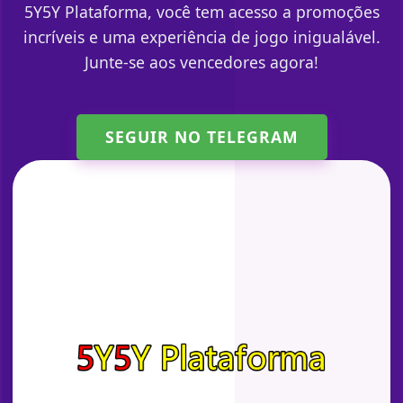
5Y5Y Plataforma, você tem acesso a promoções
incríveis e uma experiência de jogo inigualável.
Junte-se aos vencedores agora!
SEGUIR NO TELEGRAM