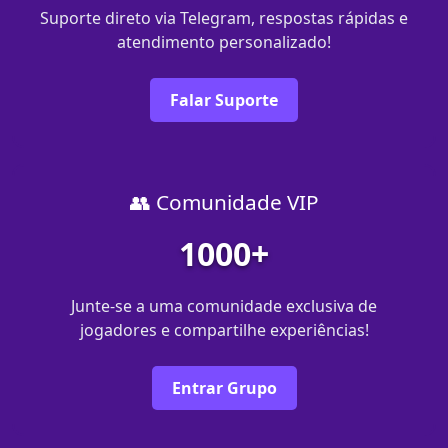
Suporte direto via Telegram, respostas rápidas e
atendimento personalizado!
Falar Suporte
👥 Comunidade VIP
1000+
Junte-se a uma comunidade exclusiva de
jogadores e compartilhe experiências!
Entrar Grupo