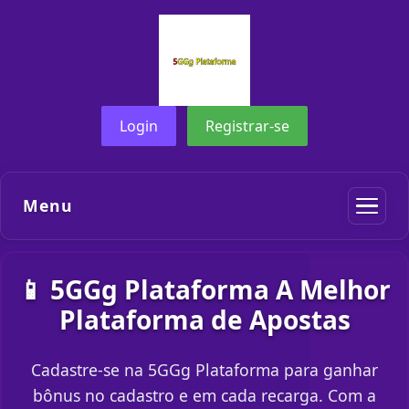
Login
Registrar-se
Menu
📱 5GGg Plataforma A Melhor
Plataforma de Apostas
Cadastre-se na 5GGg Plataforma para ganhar
bônus no cadastro e em cada recarga. Com a