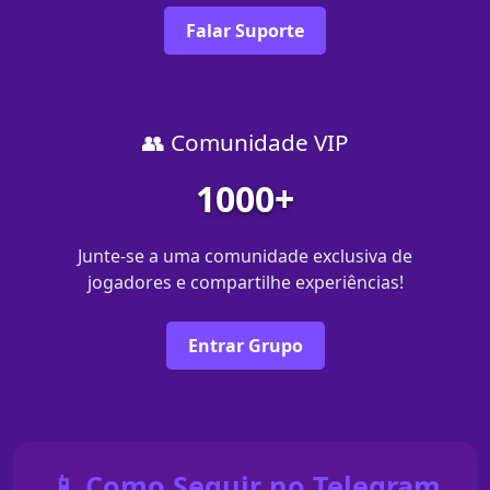
Falar Suporte
👥 Comunidade VIP
1000+
Junte-se a uma comunidade exclusiva de
jogadores e compartilhe experiências!
Entrar Grupo
📱 Como Seguir no Telegram