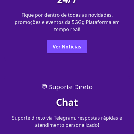
Fique por dentro de todas as novidades,
promoções e eventos da 5GGg Plataforma em
tempo real!
Ver Notícias
💬 Suporte Direto
Chat
Suporte direto via Telegram, respostas rápidas e
atendimento personalizado!