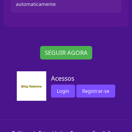
automaticamente
SEGUIR AGORA
Acessos
Login
Registrar-se