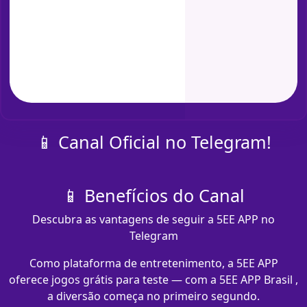
📱 Canal Oficial no Telegram!
📱 Benefícios do Canal
Descubra as vantagens de seguir a 5EE APP no
Telegram
Como plataforma de entretenimento, a 5EE APP
oferece jogos grátis para teste — com a 5EE APP Brasil ,
a diversão começa no primeiro segundo.