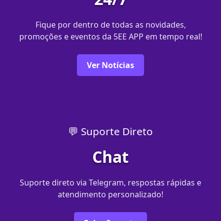
Fique por dentro de todas as novidades,
promoções e eventos da 5EE APP em tempo real!
Ver Notícias
💬 Suporte Direto
Chat
Suporte direto via Telegram, respostas rápidas e
atendimento personalizado!