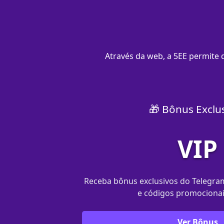
Através da web, a 5EE permite 
🎁 Bônus Exclu
VIP
Receba bônus exclusivos do Telegra
e códigos promocionai
Ver Bônus