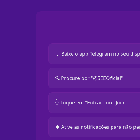
📱 Baixe o app Telegram no seu disp
🔍 Procure por "@5EEOficial"
👆 Toque em "Entrar" ou "Join"
🔔 Ative as notificações para não p