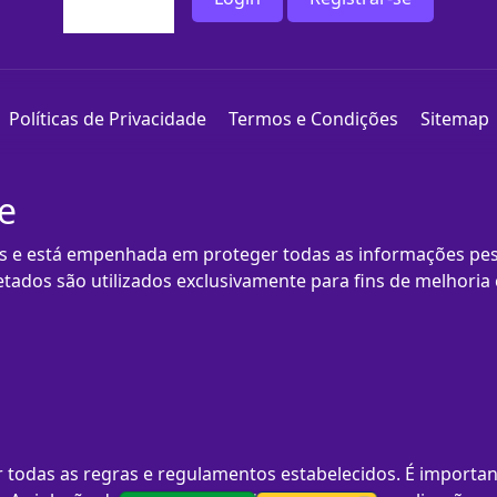
Políticas de Privacidade
Termos e Condições
Sitemap
de
ios e está empenhada em proteger todas as informações pe
tados são utilizados exclusivamente para fins de melhoria
todas as regras e regulamentos estabelecidos. É importan