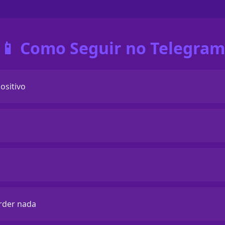
📱 Como Seguir no Telegram
ositivo
erder nada