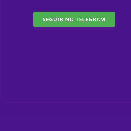
SEGUIR NO TELEGRAM