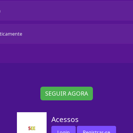
a
aticamente
SEGUIR AGORA
Acessos
Login
Registrar-se