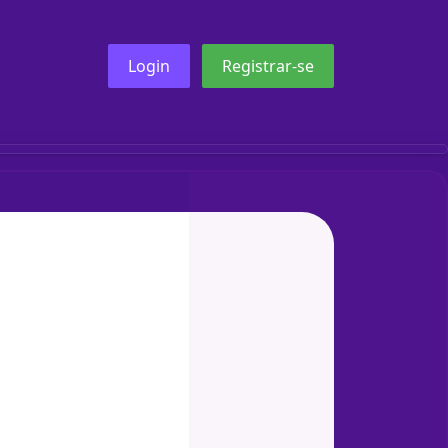
Login
Registrar-se