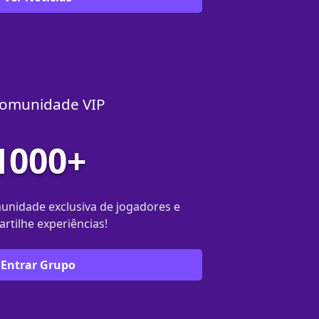
Comunidade VIP
1000+
unidade exclusiva de jogadores e
rtilhe experiências!
Entrar Grupo