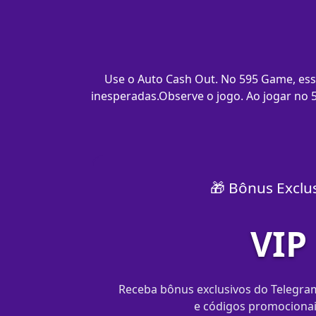
Use o Auto Cash Out. No 595 Game, esse
inesperadas.Observe o jogo. Ao jogar no
🎁 Bônus Exclu
VIP
Receba bônus exclusivos do Telegra
e códigos promocionai