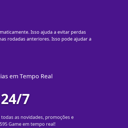
maticamente. Isso ajuda a evitar perdas
s rodadas anteriores. Isso pode ajudar a
cias em Tempo Real
24/7
e todas as novidades, promoções e
 595 Game em tempo real!