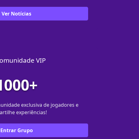
Ver Notícias
Comunidade VIP
1000+
unidade exclusiva de jogadores e
rtilhe experiências!
Entrar Grupo