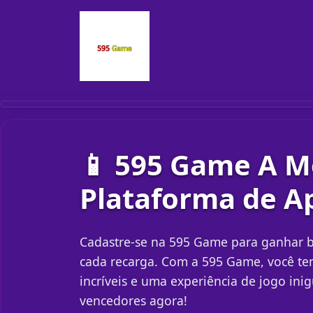
📱 595 Game A M
Plataforma de A
Cadastre-se na 595 Game para ganhar 
cada recarga. Com a 595 Game, você t
incríveis e uma experiência de jogo inig
vencedores agora!