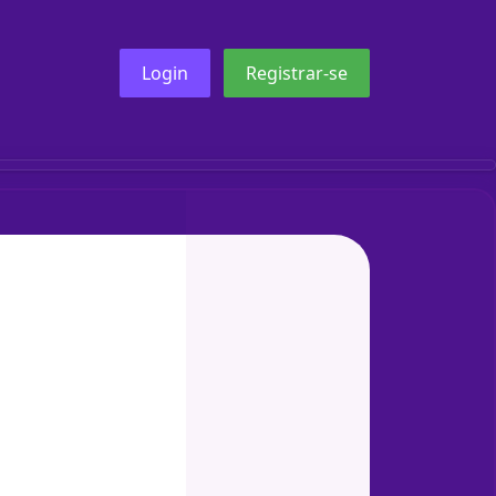
Login
Registrar-se