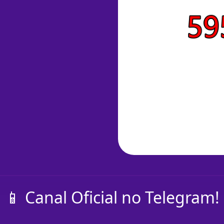
📱 Canal Oficial no Telegram!