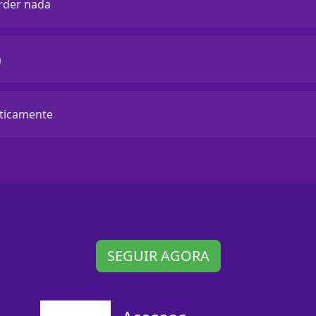
erder nada
a
aticamente
SEGUIR AGORA