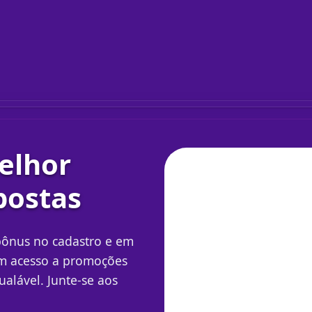
elhor
postas
bônus no cadastro e em
em acesso a promoções
ualável. Junte-se aos