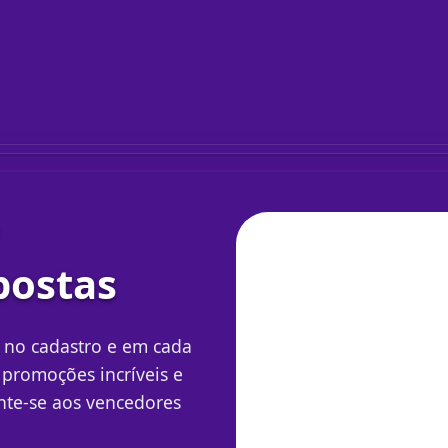
postas
 no cadastro e em cada
 promoções incríveis e
unte-se aos vencedores