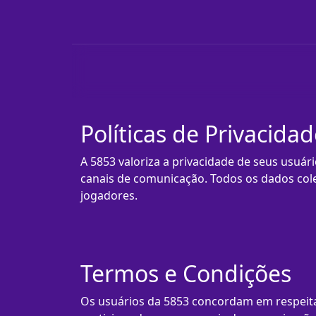
Políticas de Privacida
A 5853 valoriza a privacidade de seus usuá
canais de comunicação. Todos os dados cole
jogadores.
Termos e Condições
Os usuários da 5853 concordam em respeitar