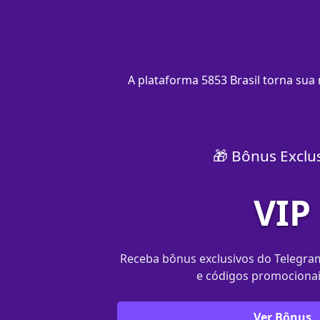
A plataforma 5853 Brasil torna sua 
🎁 Bônus Exclu
VIP
Receba bônus exclusivos do Telegra
e códigos promocionai
Ver Bônus