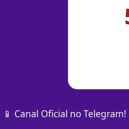
📱 Canal Oficial no Telegram!