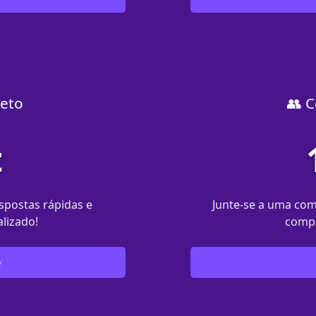
reto
👥 
t
espostas rápidas e
Junte-se a uma com
lizado!
compa
e