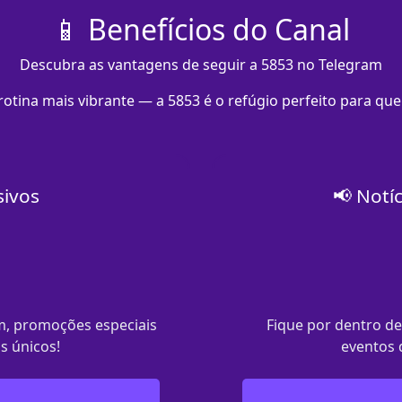
📱 Benefícios do Canal
Descubra as vantagens de seguir a 5853 no Telegram
rotina mais vibrante — a 5853 é o refúgio perfeito para quem
sivos
📢 Notí
m, promoções especiais
Fique por dentro d
s únicos!
eventos 