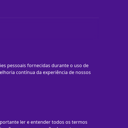
es pessoais fornecidas durante o uso de
elhoria contínua da experiência de nossos
portante ler e entender todos os termos