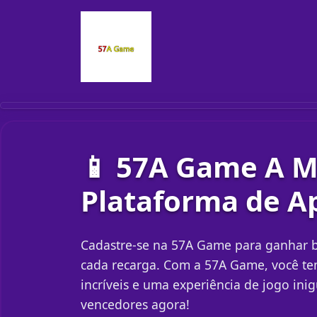
📱 57A Game A M
Plataforma de A
Cadastre-se na 57A Game para ganhar 
cada recarga. Com a 57A Game, você t
incríveis e uma experiência de jogo inig
vencedores agora!