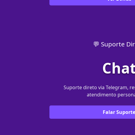
💬 Suporte Di
Cha
Suporte direto via Telegram, r
atendimento persona
Falar Suport