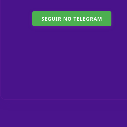
SEGUIR NO TELEGRAM