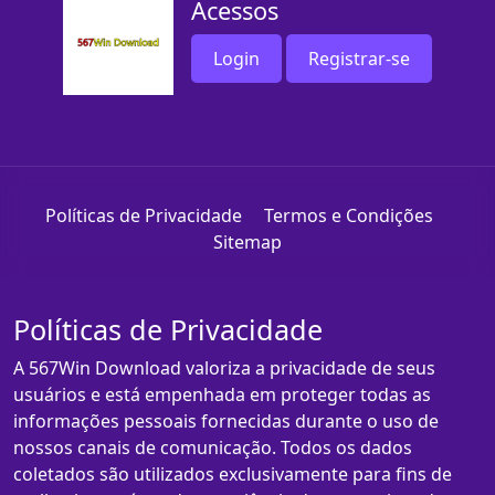
Acessos
Login
Registrar-se
Políticas de Privacidade
Termos e Condições
Sitemap
Políticas de Privacidade
A 567Win Download valoriza a privacidade de seus
usuários e está empenhada em proteger todas as
informações pessoais fornecidas durante o uso de
nossos canais de comunicação. Todos os dados
coletados são utilizados exclusivamente para fins de