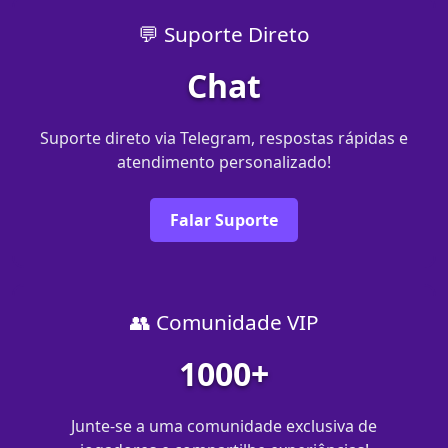
💬 Suporte Direto
Chat
Suporte direto via Telegram, respostas rápidas e
atendimento personalizado!
Falar Suporte
👥 Comunidade VIP
1000+
Junte-se a uma comunidade exclusiva de