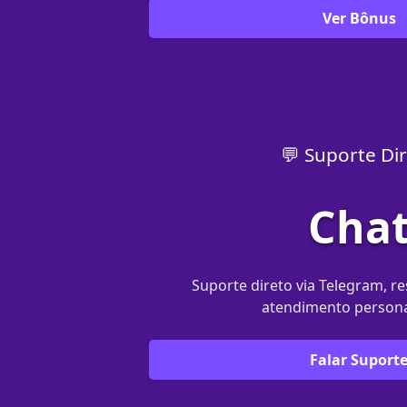
Ver Bônus
💬 Suporte Di
Cha
Suporte direto via Telegram, r
atendimento persona
Falar Suport