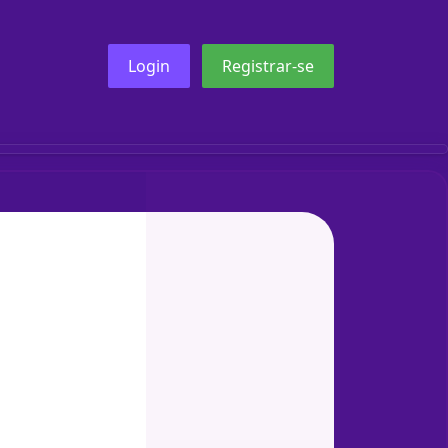
Login
Registrar-se