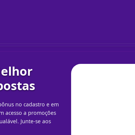
elhor
postas
bônus no cadastro e em
em acesso a promoções
ualável. Junte-se aos