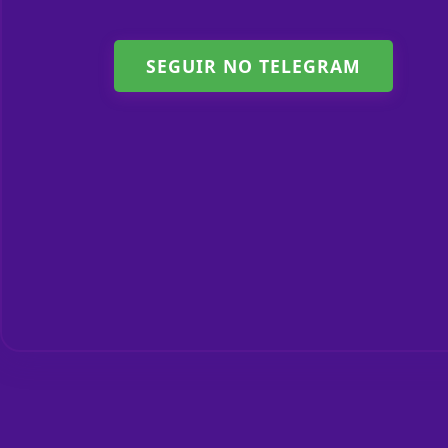
SEGUIR NO TELEGRAM