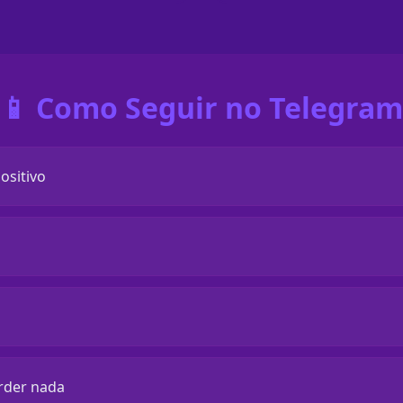
📱 Como Seguir no Telegram
ositivo
erder nada