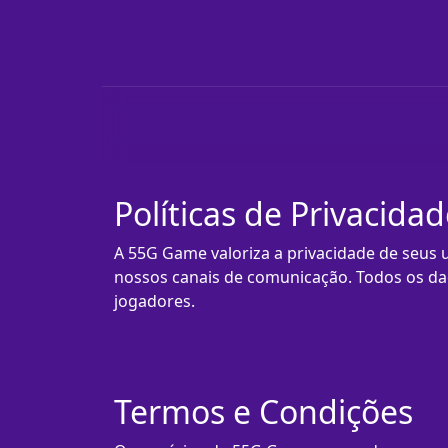
Políticas de Privacida
A 55G Game valoriza a privacidade de seus
nossos canais de comunicação. Todos os dad
jogadores.
Termos e Condições