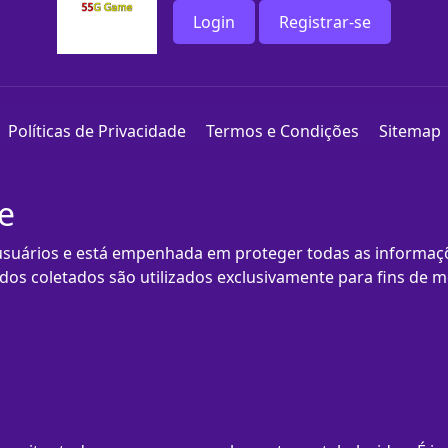
Login
Registrar-se
Políticas de Privacidade
Termos e Condições
Sitemap
de
 usuários e está empenhada em proteger todas as informaç
os coletados são utilizados exclusivamente para fins de m