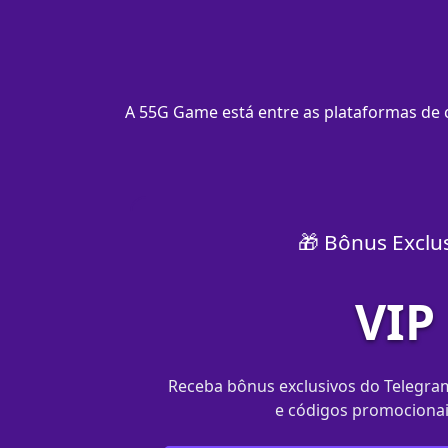
A 55G Game está entre as plataformas de 
🎁 Bônus Exclu
VIP
Receba bônus exclusivos do Telegra
e códigos promocionai