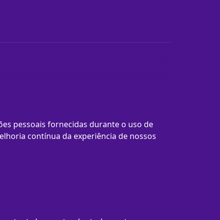
ões pessoais fornecidas durante o uso de
elhoria contínua da experiência de nossos