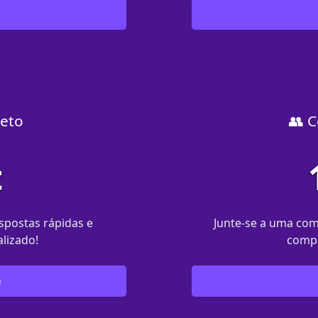
reto
👥 
t
espostas rápidas e
Junte-se a uma com
lizado!
compa
e