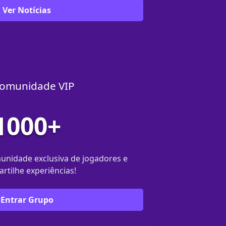
Ver Notícias
Comunidade VIP
1000+
unidade exclusiva de jogadores e
rtilhe experiências!
Entrar Grupo