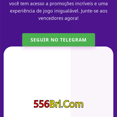
você tem acesso a promoções incríveis e uma
experiência de jogo inigualável. Junte-se aos
vencedores agora!
SEGUIR NO TELEGRAM