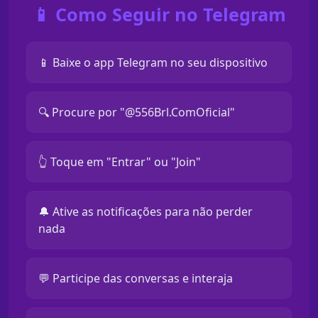
📱 Como Seguir no Telegram
📱 Baixe o app Telegram no seu dispositivo
🔍 Procure por "@556Brl.ComOficial"
👆 Toque em "Entrar" ou "Join"
🔔 Ative as notificações para não perder
nada
💬 Participe das conversas e interaja