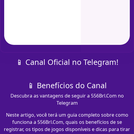
📱 Canal Oficial no Telegram!
📱 Benefícios do Canal
Descubra as vantagens de seguir a 556Brl.Com no
Telegram
Neste artigo, você terá um guia completo sobre como
funciona a 556Brl.Com, quais os benefícios de se
registrar, os tipos de jogos disponíveis e dicas para tirar