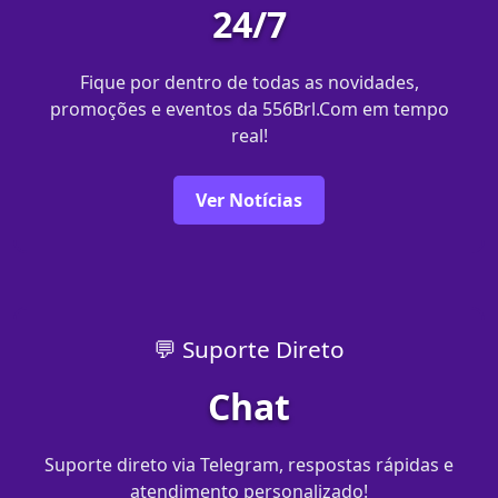
24/7
Fique por dentro de todas as novidades,
promoções e eventos da 556Brl.Com em tempo
real!
Ver Notícias
💬 Suporte Direto
Chat
Suporte direto via Telegram, respostas rápidas e
atendimento personalizado!