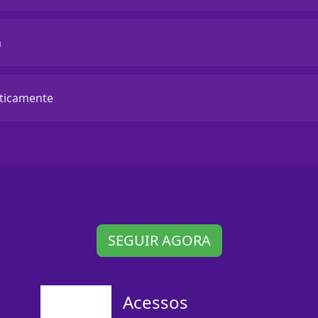
a
aticamente
SEGUIR AGORA
Acessos