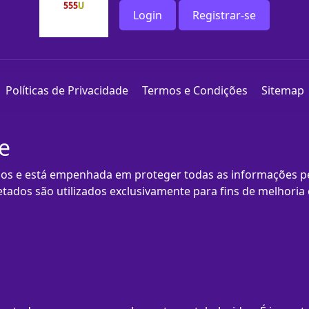
Login
Registrar-se
Políticas de Privacidade
Termos e Condições
Sitemap
de
rios e está empenhada em proteger todas as informações p
tados são utilizados exclusivamente para fins de melhoria