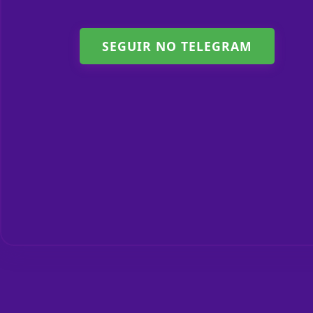
SEGUIR NO TELEGRAM