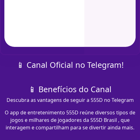
📱 Canal Oficial no Telegram!
📱 Benefícios do Canal
Descubra as vantagens de seguir a 555D no Telegram
O app de entretenimento 555D reúne diversos tipos de
jogos e milhares de jogadores da 555D Brasil , que
interagem e compartilham para se divertir ainda mais.