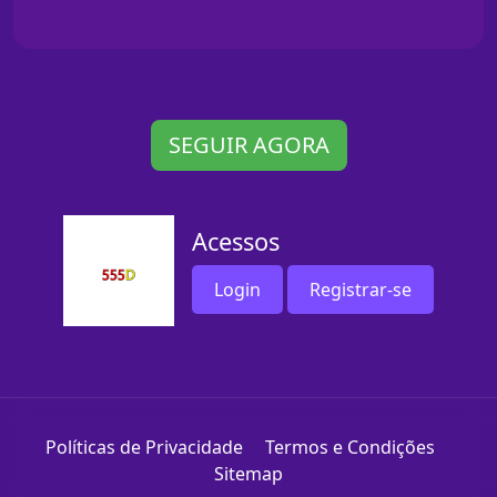
SEGUIR AGORA
Acessos
Login
Registrar-se
Políticas de Privacidade
Termos e Condições
Sitemap