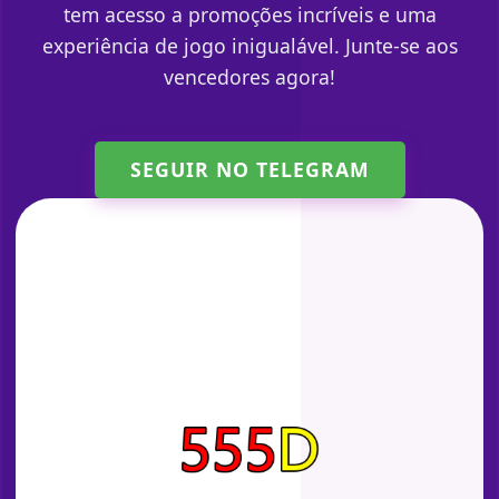
tem acesso a promoções incríveis e uma
experiência de jogo inigualável. Junte-se aos
vencedores agora!
SEGUIR NO TELEGRAM