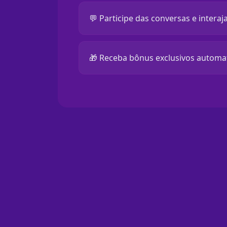
💬 Participe das conversas e interaj
🎁 Receba bônus exclusivos autom