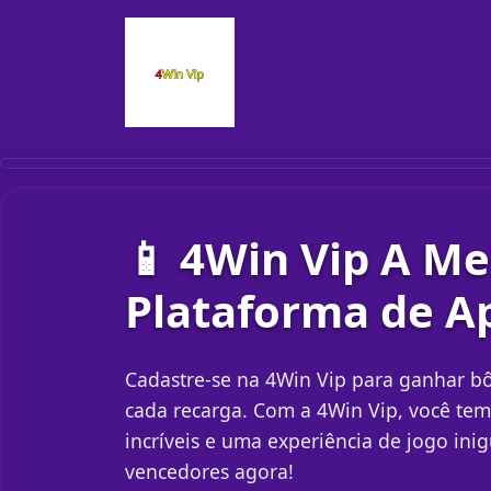
📱 4Win Vip A Me
Plataforma de A
Cadastre-se na 4Win Vip para ganhar b
cada recarga. Com a 4Win Vip, você te
incríveis e uma experiência de jogo inig
vencedores agora!