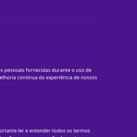
s pessoais fornecidas durante o uso de
elhoria contínua da experiência de nossos
ortante ler e entender todos os termos