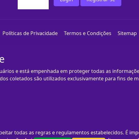
Políticas de Privacidade
Termos e Condições
Sitemap
de
usuários e está empenhada em proteger todas as informaçõe
os coletados são utilizados exclusivamente para fins de m
itar todas as regras e regulamentos estabelecidos. É imp