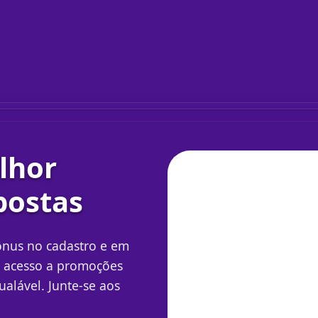
lhor
postas
ônus no cadastro e em
m acesso a promoções
ualável. Junte-se aos