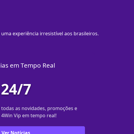
ma experiência irresistível aos brasileiros.
cias em Tempo Real
24/7
e todas as novidades, promoções e
 4Win Vip em tempo real!
Ver Notícias