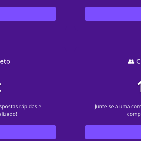
reto
👥 
t
espostas rápidas e
Junte-se a uma com
lizado!
compa
e