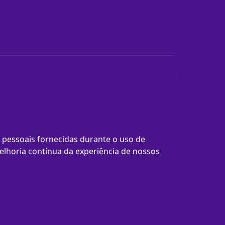
 pessoais fornecidas durante o uso de
elhoria contínua da experiência de nossos