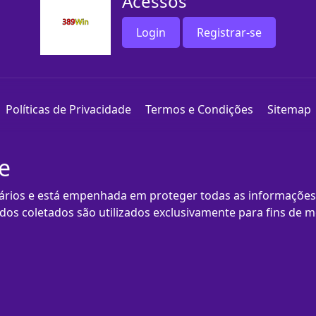
Acessos
Login
Registrar-se
Políticas de Privacidade
Termos e Condições
Sitemap
de
uários e está empenhada em proteger todas as informações
os coletados são utilizados exclusivamente para fins de m