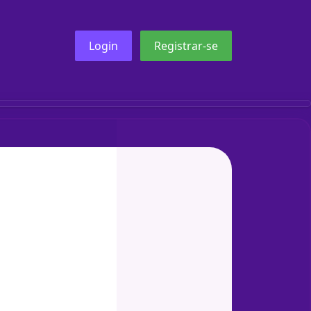
Login
Registrar-se