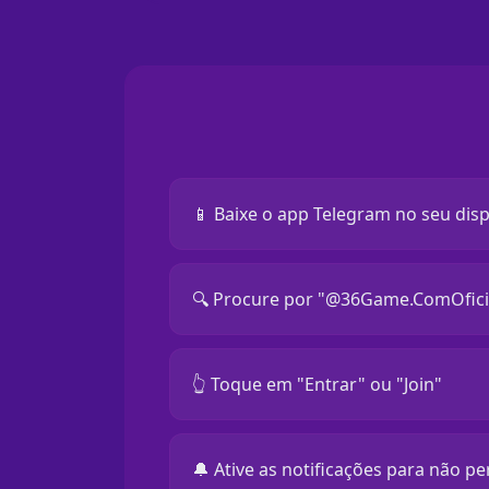
📱 Baixe o app Telegram no seu disp
🔍 Procure por "@36Game.ComOfici
👆 Toque em "Entrar" ou "Join"
🔔 Ative as notificações para não p