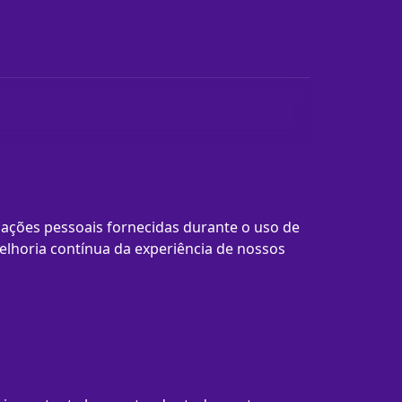
ações pessoais fornecidas durante o uso de
elhoria contínua da experiência de nossos