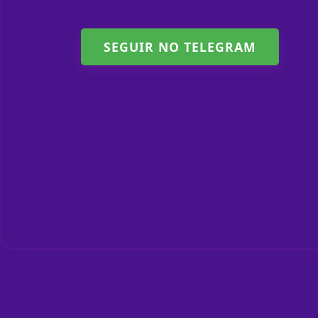
SEGUIR NO TELEGRAM