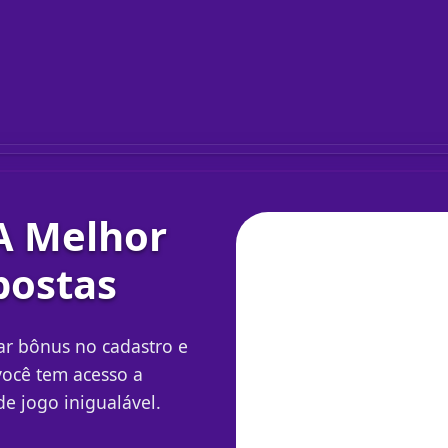
A Melhor
postas
r bônus no cadastro e
ocê tem acesso a
e jogo inigualável.