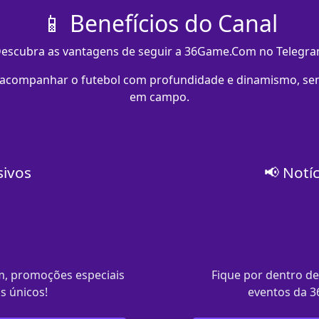
📱 Benefícios do Canal
escubra as vantagens de seguir a 36Game.Com no Telegr
ja acompanhar o futebol com profundidade e dinamismo, s
em campo.
sivos
📢 Notí
m, promoções especiais
Fique por dentro d
s únicos!
eventos da 