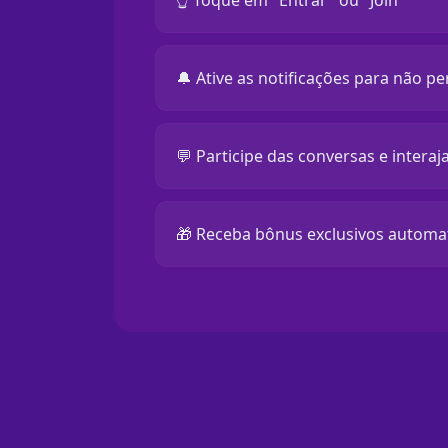
👆 Toque em "Entrar" ou "Join"
🔔 Ative as notificações para não p
💬 Participe das conversas e interaj
🎁 Receba bônus exclusivos autom