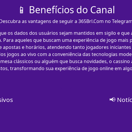
📱 Benefícios do Canal
Descubra as vantagens de seguir a 365Brl.Com no Telegra
que os dados dos usuários sejam mantidos em sigilo e que 
 Para aqueles que buscam uma experiência de jogo mais pe
e apostas e horários, atendendo tanto jogadores iniciante
s jogos ao vivo com a conveniência das tecnologias moder
 mesa clássicos ou alguém que busca novidades, o cassino 
tos, transformando sua experiência de jogo online em alg
sivos
📢 Notí