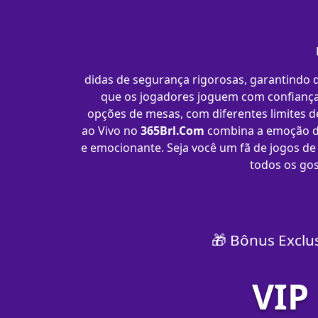
didas de segurança rigorosas, garantindo 
que os jogadores joguem com confiança.
opções de mesas, com diferentes limites d
ao Vivo no
365Brl.Com
combina a emoção do
e emocionante. Seja você um fã de jogos de
todos os gos
🎁 Bônus Exclu
VIP