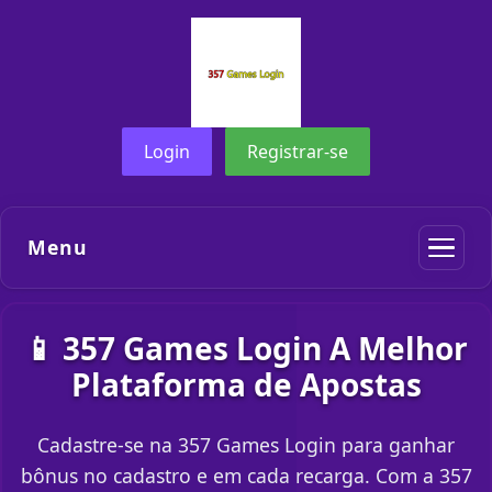
Login
Registrar-se
Menu
📱 357 Games Login A Melhor
Plataforma de Apostas
Cadastre-se na 357 Games Login para ganhar
bônus no cadastro e em cada recarga. Com a 357