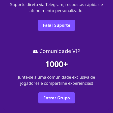
Suporte direto via Telegram, respostas rápidas e
atendimento personalizado!
Falar Suporte
👥 Comunidade VIP
1000+
Junte-se a uma comunidade exclusiva de
jogadores e compartilhe experiências!
Entrar Grupo