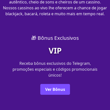
autêntico, cheio de sons e cheiros de um cassino.
Nossos cassinos ao vivo lhe oferecem a chance de jogar
blackjack, bacará, roleta e muito mais em tempo real.
🎁 Bônus Exclusivos
VIP
Receba bônus exclusivos do Telegram,
promoções especiais e códigos promocionais
únicos!
Ver Bônus