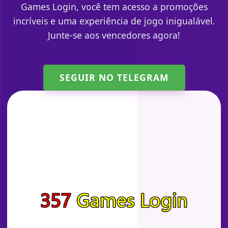
Games Login, você tem acesso a promoções
incríveis e uma experiência de jogo inigualável.
Junte-se aos vencedores agora!
SEGUIR NO TELEGRAM