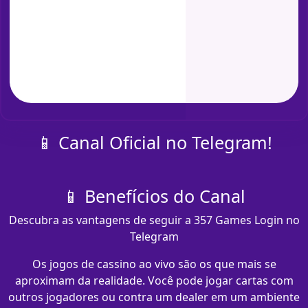
📱 Canal Oficial no Telegram!
📱 Benefícios do Canal
Descubra as vantagens de seguir a 357 Games Login no
Telegram
Os jogos de cassino ao vivo são os que mais se
aproximam da realidade. Você pode jogar cartas com
outros jogadores ou contra um dealer em um ambiente