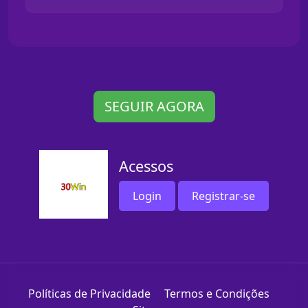
SEGUIR AGORA
Acessos
Login
Registrar-se
Políticas de Privacidade
Termos e Condições