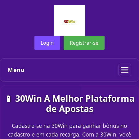
Login
Registrar-se
Menu
📱 30Win A Melhor Plataforma
de Apostas
Cadastre-se na 30Win para ganhar bônus no
cadastro e em cada recarga. Com a 30Win, você