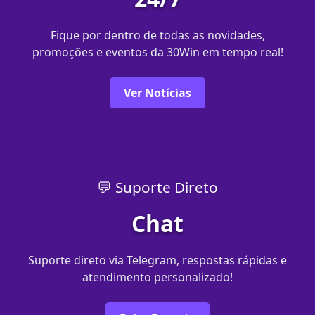
Fique por dentro de todas as novidades,
promoções e eventos da 30Win em tempo real!
Ver Notícias
💬 Suporte Direto
Chat
Suporte direto via Telegram, respostas rápidas e
atendimento personalizado!