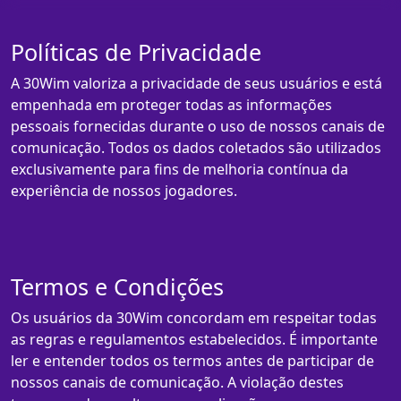
Políticas de Privacidade
A 30Wim valoriza a privacidade de seus usuários e está
empenhada em proteger todas as informações
pessoais fornecidas durante o uso de nossos canais de
comunicação. Todos os dados coletados são utilizados
exclusivamente para fins de melhoria contínua da
experiência de nossos jogadores.
Termos e Condições
Os usuários da 30Wim concordam em respeitar todas
as regras e regulamentos estabelecidos. É importante
ler e entender todos os termos antes de participar de
nossos canais de comunicação. A violação destes