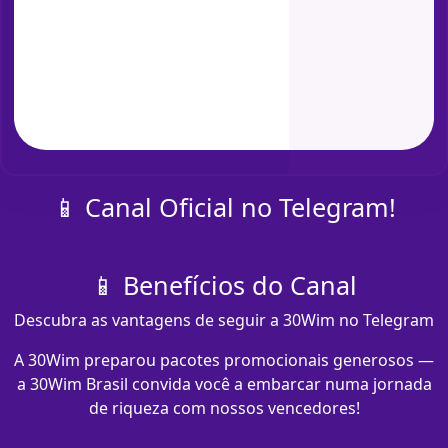
📱 Canal Oficial no Telegram!
📱 Benefícios do Canal
Descubra as vantagens de seguir a 30Wim no Telegram
A 30Wim preparou pacotes promocionais generosos —
a 30Wim Brasil convida você a embarcar numa jornada
de riqueza com nossos vencedores!