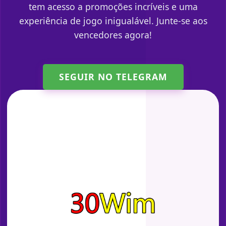
tem acesso a promoções incríveis e uma
experiência de jogo inigualável. Junte-se aos
vencedores agora!
SEGUIR NO TELEGRAM