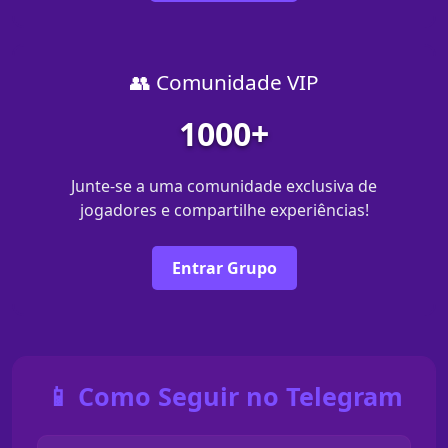
👥 Comunidade VIP
1000+
Junte-se a uma comunidade exclusiva de
jogadores e compartilhe experiências!
Entrar Grupo
📱 Como Seguir no Telegram