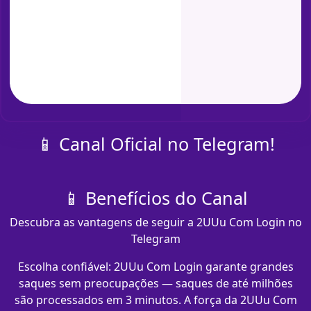
📱 Canal Oficial no Telegram!
📱 Benefícios do Canal
Descubra as vantagens de seguir a 2UUu Com Login no
Telegram
Escolha confiável: 2UUu Com Login garante grandes
saques sem preocupações — saques de até milhões
são processados em 3 minutos. A força da 2UUu Com