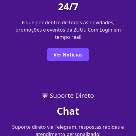
24/7
Fique por dentro de todas as novidades,
promoções e eventos da 2UUu Com Login em
tempo real!
Ver Notícias
💬 Suporte Direto
Chat
Suporte direto via Telegram, respostas rápidas e
atendimento personalizado!