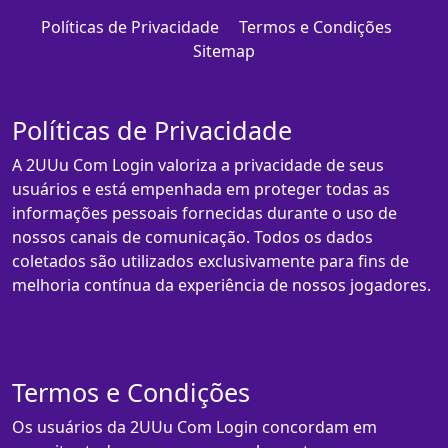
Políticas de Privacidade
Termos e Condições
Sitemap
Políticas de Privacidade
A 2UUu Com Login valoriza a privacidade de seus
usuários e está empenhada em proteger todas as
informações pessoais fornecidas durante o uso de
nossos canais de comunicação. Todos os dados
coletados são utilizados exclusivamente para fins de
melhoria contínua da experiência de nossos jogadores.
Termos e Condições
Os usuários da 2UUu Com Login concordam em