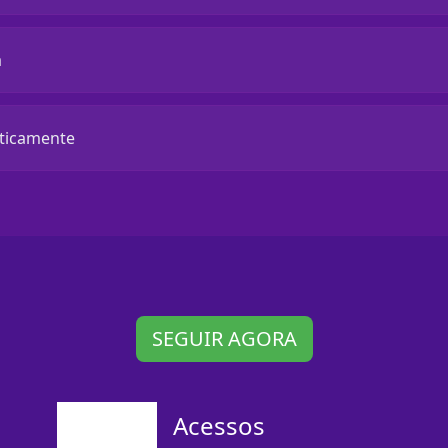
a
aticamente
SEGUIR AGORA
Acessos