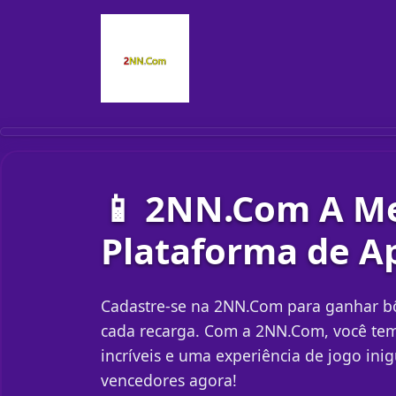
📱 2NN.Com A M
Plataforma de A
Cadastre-se na 2NN.Com para ganhar b
cada recarga. Com a 2NN.Com, você te
incríveis e uma experiência de jogo inig
vencedores agora!