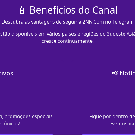
📱 Benefícios do Canal
Descubra as vantagens de seguir a 2NN.Com no Telegram
estão disponíveis em vários países e regiões do Sudeste
cresce continuamente.
sivos
📢 Notí
m, promoções especiais
Fique por dentro d
s únicos!
eventos da