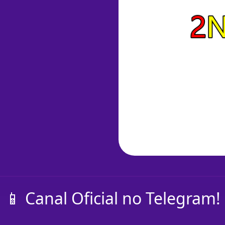
📱 Canal Oficial no Telegram!