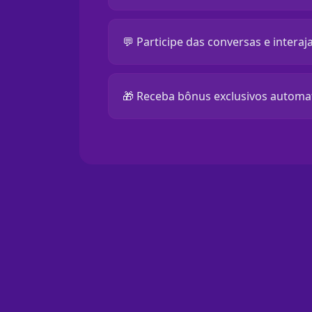
💬 Participe das conversas e interaj
🎁 Receba bônus exclusivos autom