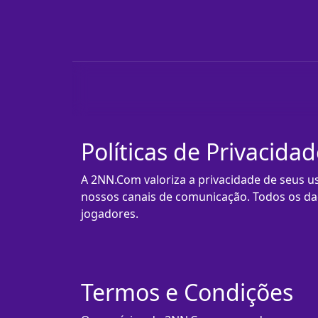
Políticas de Privacida
A 2NN.Com valoriza a privacidade de seus 
nossos canais de comunicação. Todos os dad
jogadores.
Termos e Condições