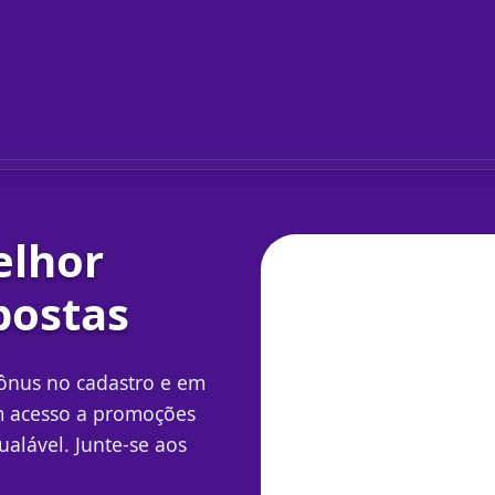
elhor
postas
ônus no cadastro e em
m acesso a promoções
ualável. Junte-se aos