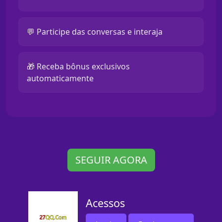
💬 Participe das conversas e interaja
🎁 Receba bônus exclusivos
automaticamente
SEGUIR AGORA
Acessos