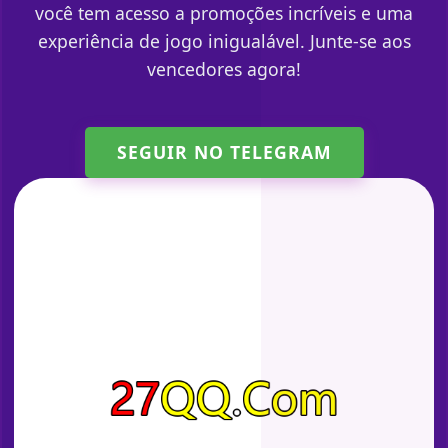
você tem acesso a promoções incríveis e uma
experiência de jogo inigualável. Junte-se aos
vencedores agora!
SEGUIR NO TELEGRAM