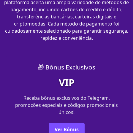
plataforma aceita uma ampla variedade de métodos de
pagamento, incluindo cartões de crédito e débito,
transferências bancárias, carteiras digitais e
criptomoedas. Cada método de pagamento foi
cuidadosamente selecionado para garantir segurança,
rapidez e conveniência.
🎁 Bônus Exclusivos
VIP
Receba bônus exclusivos do Telegram,
promoções especiais e códigos promocionais
únicos!
Ver Bônus