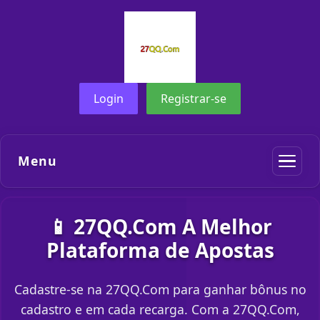
Login
Registrar-se
Menu
📱 27QQ.Com A Melhor
Plataforma de Apostas
Cadastre-se na 27QQ.Com para ganhar bônus no
cadastro e em cada recarga. Com a 27QQ.Com,