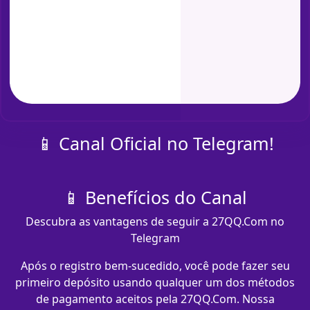
📱 Canal Oficial no Telegram!
📱 Benefícios do Canal
Descubra as vantagens de seguir a 27QQ.Com no
Telegram
Após o registro bem-sucedido, você pode fazer seu
primeiro depósito usando qualquer um dos métodos
de pagamento aceitos pela 27QQ.Com. Nossa