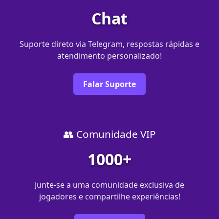
Chat
Suporte direto via Telegram, respostas rápidas e
atendimento personalizado!
Falar Suporte
👥 Comunidade VIP
1000+
Junte-se a uma comunidade exclusiva de
jogadores e compartilhe experiências!