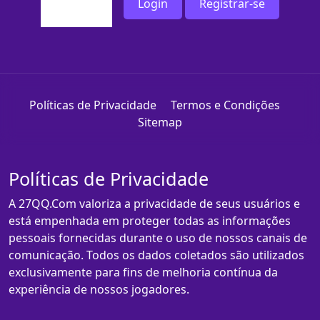
Login
Registrar-se
Políticas de Privacidade
Termos e Condições
Sitemap
Políticas de Privacidade
A 27QQ.Com valoriza a privacidade de seus usuários e
está empenhada em proteger todas as informações
pessoais fornecidas durante o uso de nossos canais de
comunicação. Todos os dados coletados são utilizados
exclusivamente para fins de melhoria contínua da
experiência de nossos jogadores.