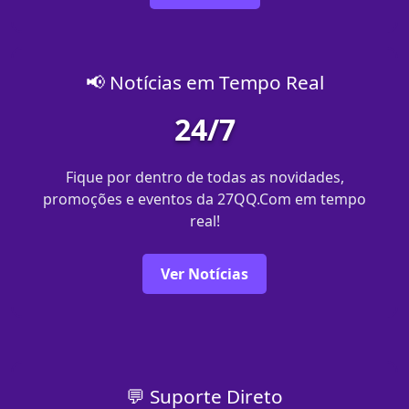
📢 Notícias em Tempo Real
24/7
Fique por dentro de todas as novidades,
promoções e eventos da 27QQ.Com em tempo
real!
Ver Notícias
💬 Suporte Direto