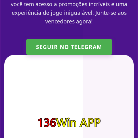
você tem acesso a promoções incríveis e uma
experiência de jogo inigualável. Junte-se aos
vencedores agora!
SEGUIR NO TELEGRAM