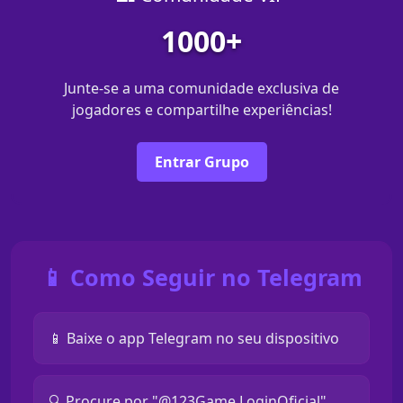
1000+
Junte-se a uma comunidade exclusiva de
jogadores e compartilhe experiências!
Entrar Grupo
📱 Como Seguir no Telegram
📱 Baixe o app Telegram no seu dispositivo
🔍 Procure por "@123Game LoginOficial"