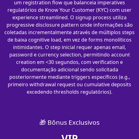
um registration flow que balanceia imperatives
regulatórios de Know Your Customer (KYC) com user
experience streamlined. O signup process utiliza
progressive disclosure pattern onde informações são
coletadas incrementalmente através de múltiplos steps
de baixa cognitive load, em vez de forms monolíticos
intimidantes. O step inicial requer apenas email,
password e currency selection, permitindo account
creation em <30 segundos, com verification e
documentação adicional sendo solicitada
posteriormente mediante triggers específicos (e.g.,
primeiro withdrawal request ou cumulative deposits
excedendo thresholds regulatórios).
🎁 Bônus Exclusivos
VIP