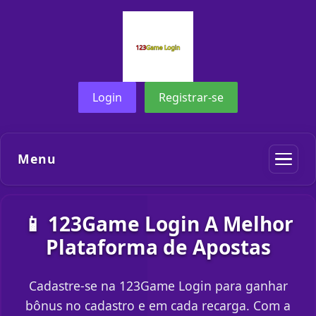
Login
Registrar-se
Menu
📱 123Game Login A Melhor
Plataforma de Apostas
Cadastre-se na 123Game Login para ganhar
bônus no cadastro e em cada recarga. Com a