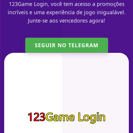
123Game Login, você tem acesso a promoções
incríveis e uma experiência de jogo inigualável.
Junte-se aos vencedores agora!
SEGUIR NO TELEGRAM