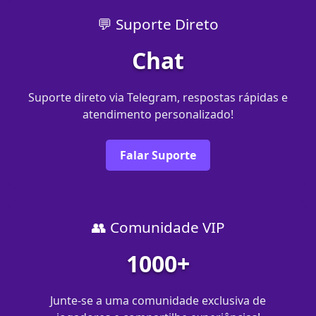
💬 Suporte Direto
Chat
Suporte direto via Telegram, respostas rápidas e
atendimento personalizado!
Falar Suporte
👥 Comunidade VIP
1000+
Junte-se a uma comunidade exclusiva de