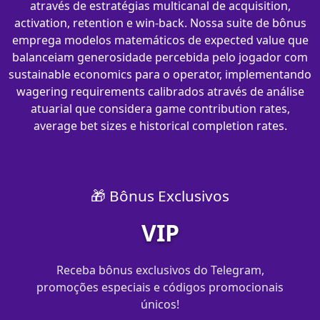
através de estratégias multicanal de acquisition,
activation, retention e win-back. Nossa suite de bônus
emprega modelos matemáticos de expected value que
balanceiam generosidade percebida pelo jogador com
sustainable economics para o operator, implementando
wagering requirements calibrados através de análise
atuarial que considera game contribution rates,
average bet sizes e historical completion rates.
🎁 Bônus Exclusivos
VIP
Receba bônus exclusivos do Telegram,
promoções especiais e códigos promocionais
únicos!