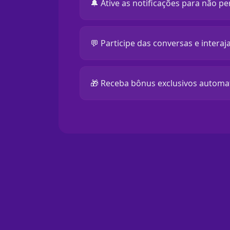
🔔 Ative as notificações para não p
💬 Participe das conversas e interaj
🎁 Receba bônus exclusivos autom