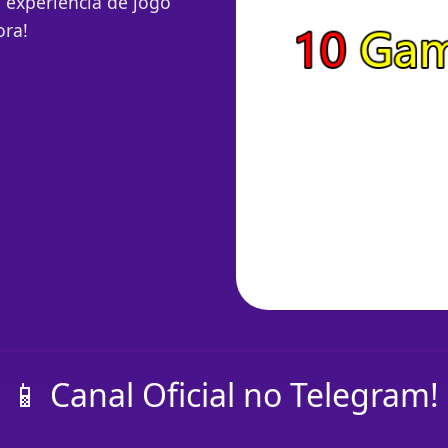
 experiência de jogo
ora!
📱 Canal Oficial no Telegram!