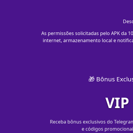
Desc
As permissões solicitadas pelo APK da 
internet, armazenamento local e notifi
🎁 Bônus Exclu
VIP
Receba bônus exclusivos do Telegra
e códigos promocionai