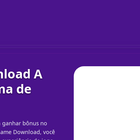
nload A
ma de
a ganhar bônus no
 Game Download, você