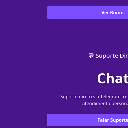
Ver Bônus
💬 Suporte Di
Cha
Suporte direto via Telegram, r
atendimento persona
Falar Suport