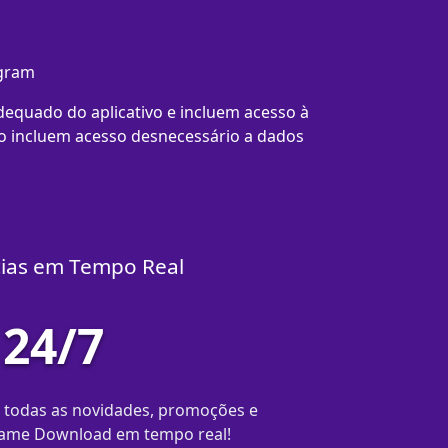
egram
equado do aplicativo e incluem acesso à
ão incluem acesso desnecessário a dados
cias em Tempo Real
24/7
e todas as novidades, promoções e
Game Download em tempo real!