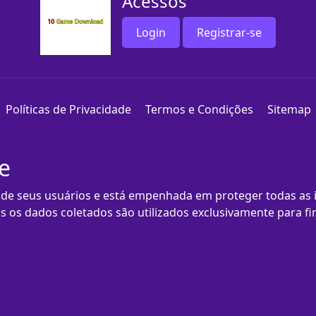
Acessos
Login
Registrar-se
Políticas de Privacidade
Termos e Condições
Sitemap
de
 de seus usuários e está empenhada em proteger todas as 
 os dados coletados são utilizados exclusivamente para fi